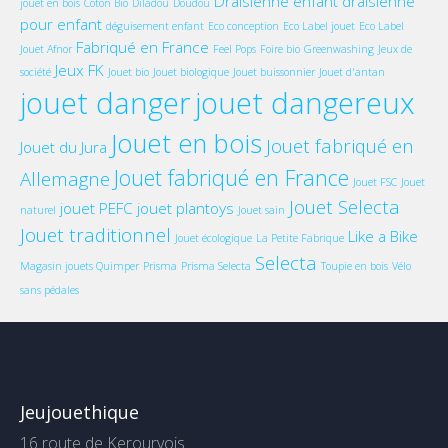
Draisienne enfant
draisienne
jouet en bois
Coton Bio
Diladou
Doudou
pour enfant
déguisement enfant
Eco conception
Eco Label jouet
Eco Label
Fabriqué en France
Jouet Afnor
Feel Pops
Foire bio
Greenwashing
Jeux de
Jeux FK
société
Jouet bio
Jouet biologique
Jouet buissonnier
Jouet d'antan
jouet danger
jouet dangereux
Jouet en bois
Jouet fabriqué en
Jouet du Jura
Jouet fabriqué en France
Allemagne
Jouet FSC
Jouet
Jouet Selecta
jouet PEFC
jouet plantoys
naturel
Jouet sain
Jouet traditionnel
Like a Bike
Jouet écologique
La Petite Fabrique
Selecta
Magasin jouets Quimper
Prisma
Prisma Selecta
Toupie en bois
Vélo
sans pédales
Jeujouethique
16 route de Kerourvois