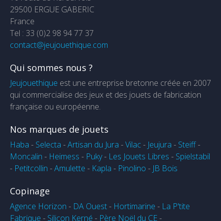
29500 ERGUE GABERIC
France
Tel : 33 (0)2 98 94 77 37
contact@jeujouethique.com
Qui sommes nous ?
Jeujouethique
est une entreprise bretonne créée en 2007
qui commercialise des jeux et des jouets de fabrication
française ou européenne.
Nos marques de jouets
Haba
-
Selecta
-
Artisan du Jura
-
Vilac
-
Jeujura
-
Steiff
-
Moncalin
-
Heimess
-
Puky
-
Les Jouets Libres
-
Spielstabil
-
Petitcollin
-
Amulette
-
Kapla
-
Pinolino
-
JB Bois
Copinage
Agence Horizon
-
DA Ouest
-
Hortimarine
-
La P'tite
Fabrique
-
Silicon Kerné
-
Père Noël du CE
-