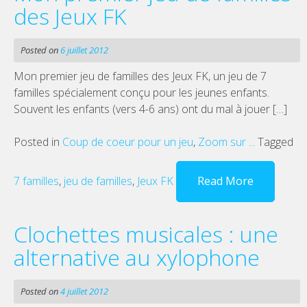
des Jeux FK
Posted on
6 juillet 2012
Mon premier jeu de familles des Jeux FK, un jeu de 7
familles spécialement conçu pour les jeunes enfants.
Souvent les enfants (vers 4-6 ans) ont du mal à jouer […]
Posted in
Coup de coeur pour un jeu
,
Zoom sur ...
Tagged
7 familles
,
jeu de familles
,
Jeux FK
Read More
Clochettes musicales : une
alternative au xylophone
Posted on
4 juillet 2012