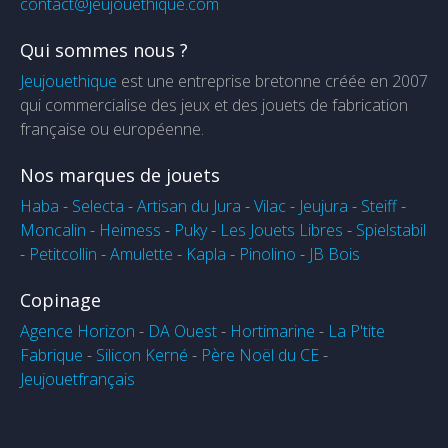
contact@jeujouethique.com
Qui sommes nous ?
Jeujouethique
est une entreprise bretonne créée en 2007
qui commercialise des jeux et des jouets de fabrication
française ou européenne.
Nos marques de jouets
Haba
-
Selecta
-
Artisan du Jura
-
Vilac
-
Jeujura
-
Steiff
-
Moncalin
-
Heimess
-
Puky
-
Les Jouets Libres
-
Spielstabil
-
Petitcollin
-
Amulette
-
Kapla
-
Pinolino
-
JB Bois
Copinage
Agence Horizon
-
DA Ouest
-
Hortimarine
-
La P'tite
Fabrique
-
Silicon Kerné
-
Père Noël du CE
-
Jeujouetfrançais