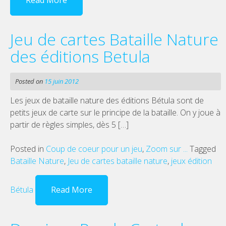
Read More
Jeu de cartes Bataille Nature
des éditions Betula
Posted on
15 juin 2012
Les jeux de bataille nature des éditions Bétula sont de
petits jeux de carte sur le principe de la bataille. On y joue à
partir de règles simples, dès 5 […]
Posted in
Coup de coeur pour un jeu
,
Zoom sur ...
Tagged
Bataille Nature
,
Jeu de cartes bataille nature
,
jeux édition
Bétula
Read More