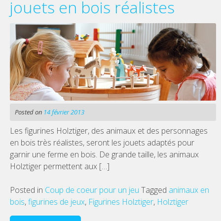
jouets en bois réalistes
Posted on
14 février 2013
Les figurines Holztiger, des animaux et des personnages
en bois très réalistes, seront les jouets adaptés pour
garnir une ferme en bois. De grande taille, les animaux
Holztiger permettent aux […]
Posted in
Coup de coeur pour un jeu
Tagged
animaux en
bois
,
figurines de jeux
,
Figurines Holztiger
,
Holztiger