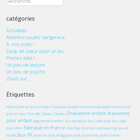
catégories
Actualités
Attention jouets dangereux
A vos outils !
Coup de coeur pour un jeu
Prenez date !
Un peu de lecture
Un peu de psycho
Zoom sur …
Étiquettes
Atelier jouet en bois Quimper
Chaussons souples
Commerce équitable
Construction
Draisienne enfant
draisienne
jouet en bois
Coton Bio
Diladou
Doudou
pour enfant
déguisement enfant
Eco conception
Eco Label jouet
Eco Label
Fabriqué en France
Jouet Afnor
Feel Pops
Foire bio
Greenwashing
Jeux de
Jeux FK
société
Jouet bio
Jouet biologique
Jouet buissonnier
Jouet d'antan