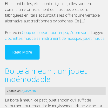
Elles sont belles, elles sont originales, elles sonnent
comme un vrai instrument de musique, elles sont
fabriquées en Italie et surtout elles offrent une véritable
alternative aux traditionnels xylophones. Ce […]
Posted in
Coup de coeur pour un jeu
,
Zoom sur ...
Tagged
clochettes musicales
,
instrument de musique
,
jouet musical
Read More
Boite à meuh : un jouet
indémodable
Posted on
2 juillet 2012
La boite à meuh, ce petit jouet anodin qu’il suffit de
retourner pour entendre le mugissement d’une vache. La